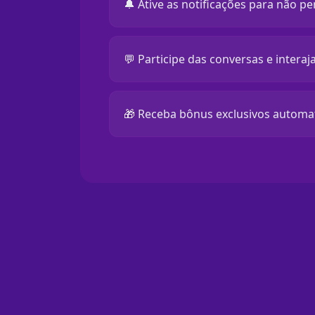
🔔 Ative as notificações para não p
💬 Participe das conversas e interaj
🎁 Receba bônus exclusivos autom