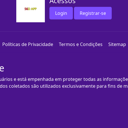
Acessos
Login
Registrar-se
Políticas de Privacidade
Termos e Condições
Sitemap
de
suários e está empenhada em proteger todas as informaçõe
os coletados são utilizados exclusivamente para fins de m