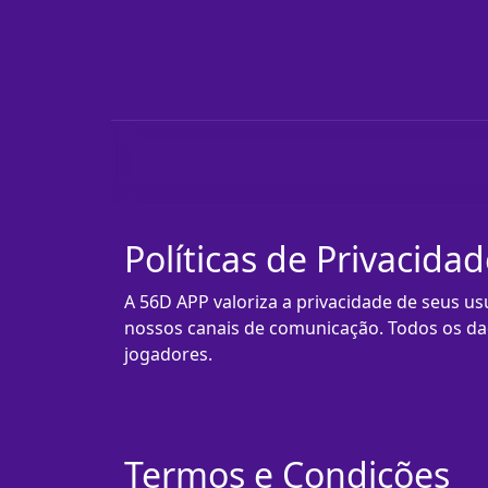
Políticas de Privacida
A 56D APP valoriza a privacidade de seus u
nossos canais de comunicação. Todos os dad
jogadores.
Termos e Condições