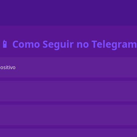
📱 Como Seguir no Telegram
ositivo