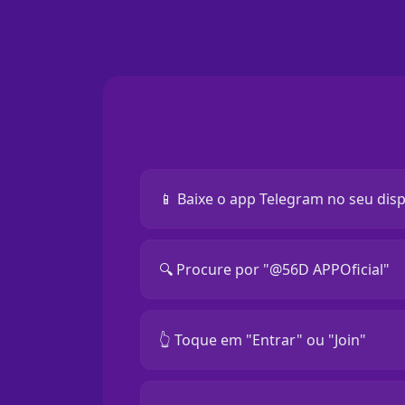
📱 Baixe o app Telegram no seu disp
🔍 Procure por "@56D APPOficial"
👆 Toque em "Entrar" ou "Join"