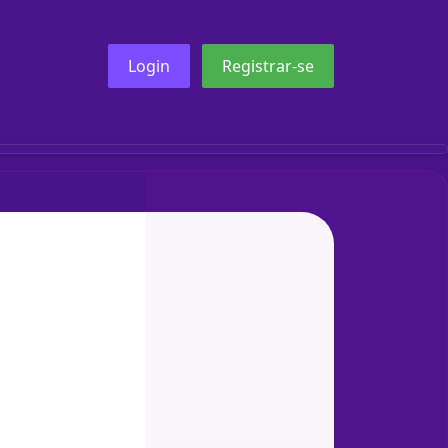
Login
Registrar-se