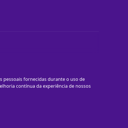
s pessoais fornecidas durante o uso de
elhoria contínua da experiência de nossos