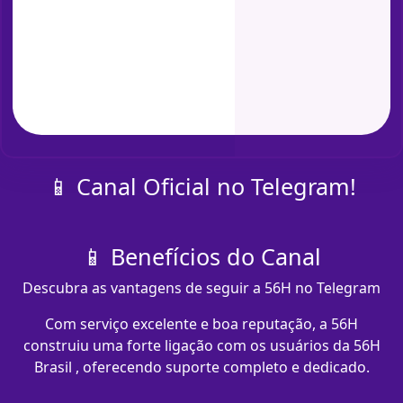
📱 Canal Oficial no Telegram!
📱 Benefícios do Canal
Descubra as vantagens de seguir a 56H no Telegram
Com serviço excelente e boa reputação, a 56H
construiu uma forte ligação com os usuários da 56H
Brasil , oferecendo suporte completo e dedicado.