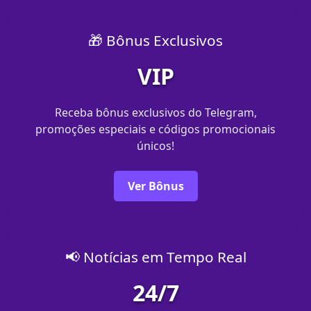
🎁 Bônus Exclusivos
VIP
Receba bônus exclusivos do Telegram,
promoções especiais e códigos promocionais
únicos!
Ver Bônus
📢 Notícias em Tempo Real
24/7