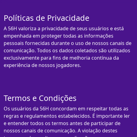
Políticas de Privacidade
A 56H valoriza a privacidade de seus usuários e está
empenhada em proteger todas as informações
pessoais fornecidas durante o uso de nossos canais de
comunicação. Todos os dados coletados são utilizados
exclusivamente para fins de melhoria contínua da
experiência de nossos jogadores.
Termos e Condições
Os usuários da 56H concordam em respeitar todas as
regras e regulamentos estabelecidos. É importante ler
e entender todos os termos antes de participar de
nossos canais de comunicação. A violação destes