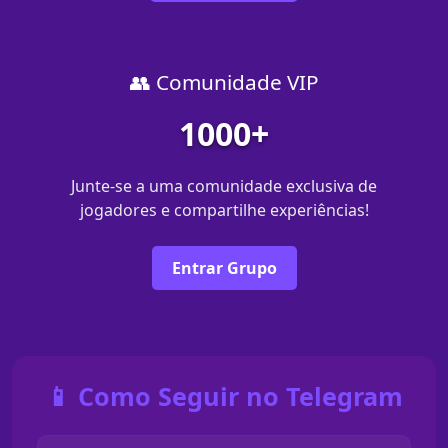
👥 Comunidade VIP
1000+
Junte-se a uma comunidade exclusiva de
jogadores e compartilhe experiências!
Entrar Grupo
📱 Como Seguir no Telegram