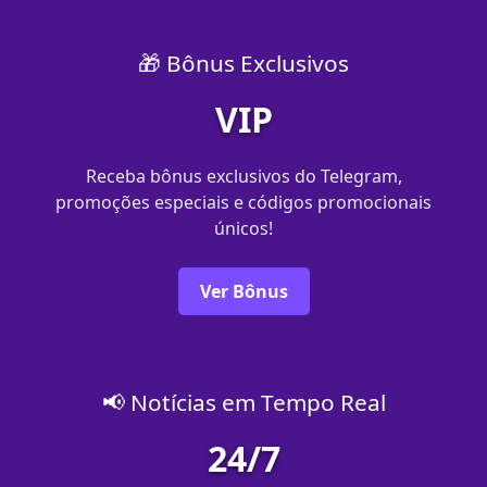
🎁 Bônus Exclusivos
VIP
Receba bônus exclusivos do Telegram,
promoções especiais e códigos promocionais
únicos!
Ver Bônus
📢 Notícias em Tempo Real
24/7