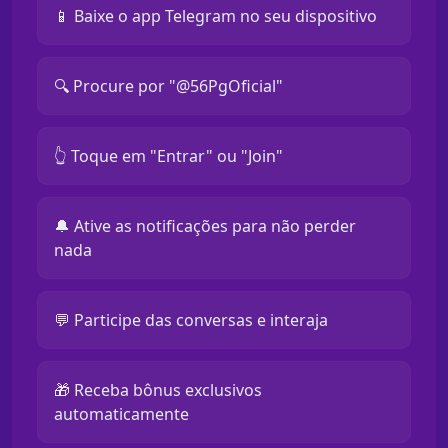
📱 Baixe o app Telegram no seu dispositivo
🔍 Procure por "@56PgOficial"
👆 Toque em "Entrar" ou "Join"
🔔 Ative as notificações para não perder
nada
💬 Participe das conversas e interaja
🎁 Receba bônus exclusivos
automaticamente