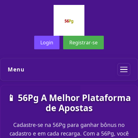
Login
Registrar-se
Menu
📱 56Pg A Melhor Plataforma
de Apostas
Cadastre-se na 56Pg para ganhar bônus no
cadastro e em cada recarga. Com a 56Pg, você