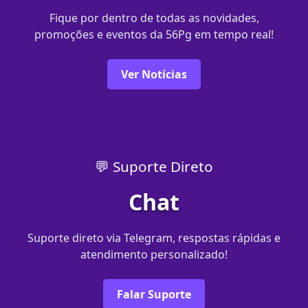
Fique por dentro de todas as novidades,
promoções e eventos da 56Pg em tempo real!
Ver Notícias
💬 Suporte Direto
Chat
Suporte direto via Telegram, respostas rápidas e
atendimento personalizado!
Falar Suporte