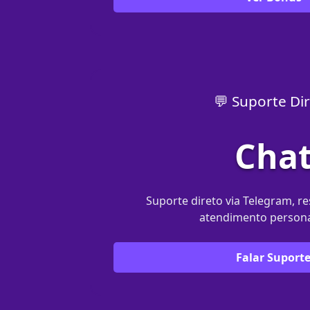
💬 Suporte Di
Cha
Suporte direto via Telegram, r
atendimento persona
Falar Suport