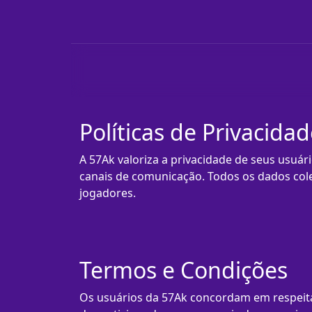
Políticas de Privacida
A 57Ak valoriza a privacidade de seus usuá
canais de comunicação. Todos os dados cole
jogadores.
Termos e Condições
Os usuários da 57Ak concordam em respeitar