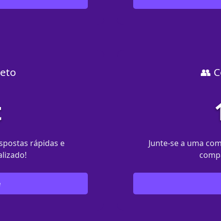
reto
👥 
t
espostas rápidas e
Junte-se a uma com
lizado!
compa
e