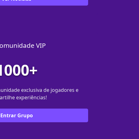
Comunidade VIP
1000+
unidade exclusiva de jogadores e
rtilhe experiências!
Entrar Grupo