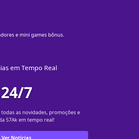
cadores e mini games bônus.
cias em Tempo Real
24/7
e todas as novidades, promoções e
da 57Ak em tempo real!
Ver Notícias