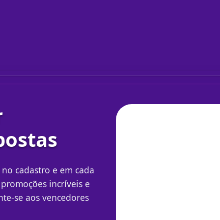
r
postas
 no cadastro e em cada
 promoções incríveis e
unte-se aos vencedores