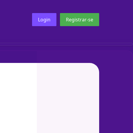
Login
Registrar-se