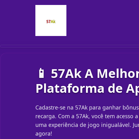
📱 57Ak A Melho
Plataforma de A
Cadastre-se na 57Ak para ganhar bônus
recarga. Com a 57Ak, você tem acesso a
uma experiência de jogo inigualável. J
agora!