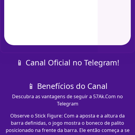
📱 Canal Oficial no Telegram!
📱 Benefícios do Canal
Descubra as vantagens de seguir a 57Ak.Com no
Telegram
Observe o Stick Figure: Com a aposta e a altura da
barra definidas, o jogo mostra o boneco de palito
posicionado na frente da barra. Ele então começa a se