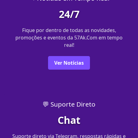
24/7
Fique por dentro de todas as novidades,
promoções e eventos da 57Ak.Com em tempo
real!
Ver Notícias
💬 Suporte Direto
Chat
Suporte direto via Telegram, respostas rápidas e