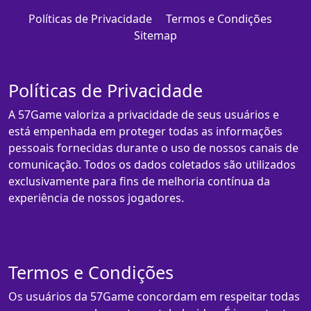
Políticas de Privacidade
Termos e Condições
Sitemap
Políticas de Privacidade
A 57Game valoriza a privacidade de seus usuários e
está empenhada em proteger todas as informações
pessoais fornecidas durante o uso de nossos canais de
comunicação. Todos os dados coletados são utilizados
exclusivamente para fins de melhoria contínua da
experiência de nossos jogadores.
Termos e Condições
Os usuários da 57Game concordam em respeitar todas