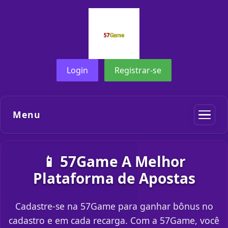
Login
Registrar-se
Menu
📱 57Game A Melhor
Plataforma de Apostas
Cadastre-se na 57Game para ganhar bônus no
cadastro e em cada recarga. Com a 57Game, você