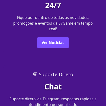
24/7
Fique por dentro de todas as novidades,
promoções e eventos da 57Game em tempo
real!
Ver Notícias
💬 Suporte Direto
Chat
Suporte direto via Telegram, respostas rápidas e
atendimento personalizado!