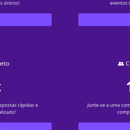
s únicos!
eventos 
reto
👥 
t
espostas rápidas e
Junte-se a uma com
lizado!
compa
e