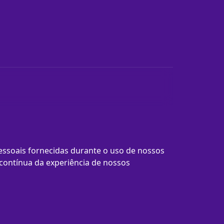
essoais fornecidas durante o uso de nossos
 contínua da experiência de nossos