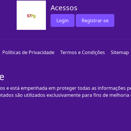
Acessos
Login
Registrar-se
Políticas de Privacidade
Termos e Condições
Sitemap
de
rios e está empenhada em proteger todas as informações p
tados são utilizados exclusivamente para fins de melhoria