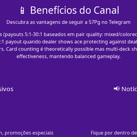
📱 Benefícios do Canal
Descubra as vantagens de seguir a 57Pg no Telegram
rs (payouts 5:1-30:1 baseados em pair quality: mixed/colore
2:1 payout quando dealer shows ace protecting against deal
. Card counting é theoretically possible mas multi-deck sh
effectiveness, mantendo balanced gameplay.
sivos
📢 Notí
m, promoções especiais
Fique por dentro d