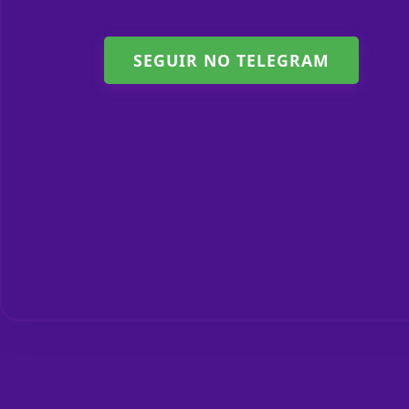
SEGUIR NO TELEGRAM