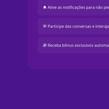
🔔 Ative as notificações para não p
💬 Participe das conversas e interaj
🎁 Receba bônus exclusivos autom