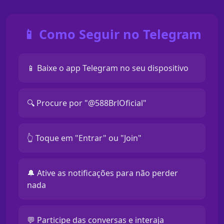
📱 Como Seguir no Telegram
📱 Baixe o app Telegram no seu dispositivo
🔍 Procure por "@588BrlOficial"
👆 Toque em "Entrar" ou "Join"
🔔 Ative as notificações para não perder
nada
💬 Participe das conversas e interaja