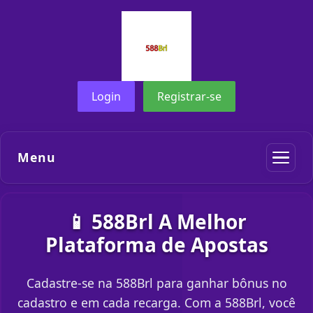
Login
Registrar-se
Menu
📱 588Brl A Melhor
Plataforma de Apostas
Cadastre-se na 588Brl para ganhar bônus no
cadastro e em cada recarga. Com a 588Brl, você