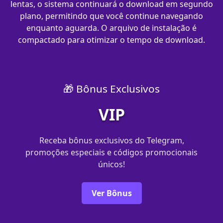
lentas, o sistema continuará o download em segundo
plano, permitindo que você continue navegando
enquanto aguarda. O arquivo de instalação é
compactado para otimizar o tempo de download.
🎁 Bônus Exclusivos
VIP
Receba bônus exclusivos do Telegram,
promoções especiais e códigos promocionais
únicos!
Ver Bônus