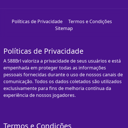
Políticas de Privacidade
Termos e Condições
Sitemap
Políticas de Privacidade
A 588Brl valoriza a privacidade de seus usuários e está
empenhada em proteger todas as informações
pessoais fornecidas durante o uso de nossos canais de
comunicação. Todos os dados coletados são utilizados
exclusivamente para fins de melhoria contínua da
experiência de nossos jogadores.
Termos e Condições