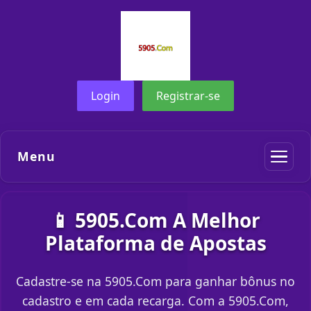
Login
Registrar-se
Menu
📱 5905.Com A Melhor
Plataforma de Apostas
Cadastre-se na 5905.Com para ganhar bônus no
cadastro e em cada recarga. Com a 5905.Com,