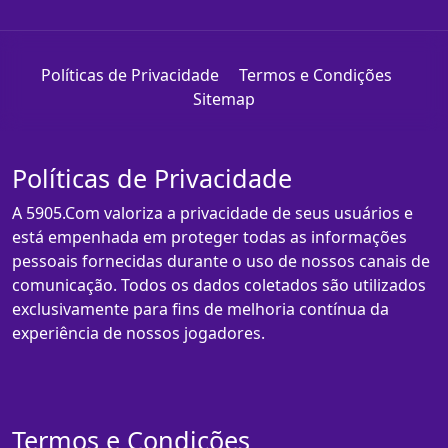
Políticas de Privacidade
Termos e Condições
Sitemap
Políticas de Privacidade
A 5905.Com valoriza a privacidade de seus usuários e
está empenhada em proteger todas as informações
pessoais fornecidas durante o uso de nossos canais de
comunicação. Todos os dados coletados são utilizados
exclusivamente para fins de melhoria contínua da
experiência de nossos jogadores.
Termos e Condições