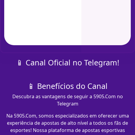
📱 Canal Oficial no Telegram!
📱 Benefícios do Canal
Descubra as vantagens de seguir a 5905.Com no
Telegram
Na 5905.Com, somos especializados em oferecer uma
experiência de apostas de alto nível a todos os fãs de
esportes! Nossa plataforma de apostas esportivas