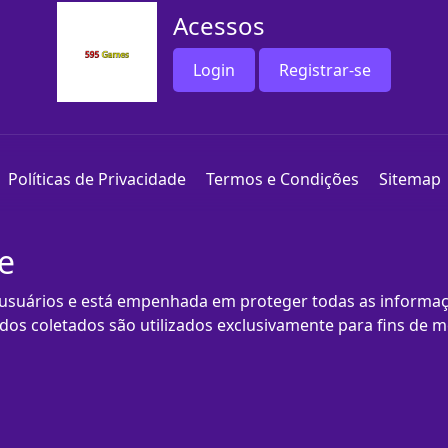
Acessos
Login
Registrar-se
Políticas de Privacidade
Termos e Condições
Sitemap
de
s usuários e está empenhada em proteger todas as informaç
os coletados são utilizados exclusivamente para fins de m