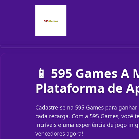
📱 595 Games A 
Plataforma de A
Cadastre-se na 595 Games para ganhar
cada recarga. Com a 595 Games, você 
incríveis e uma experiência de jogo inig
vencedores agora!