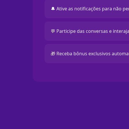
🔔 Ative as notificações para não p
💬 Participe das conversas e interaj
🎁 Receba bônus exclusivos autom