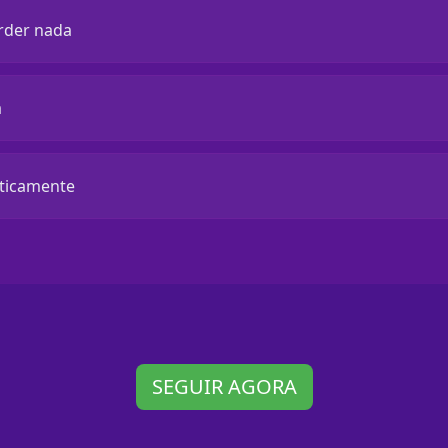
erder nada
a
aticamente
SEGUIR AGORA