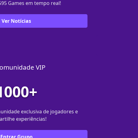
595 Games em tempo real!
Ver Notícias
Comunidade VIP
1000+
unidade exclusiva de jogadores e
rtilhe experiências!
Entrar Grupo