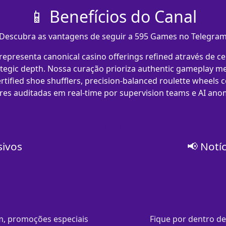
📱 Benefícios do Canal
Descubra as vantagens de seguir a 595 Games no Telegra
epresenta canonical casino offerings refined através de ce
ategic depth. Nossa curação prioriza authentic gameplay
tified shoe shufflers, precision-balanced roulette wheels 
es auditadas em real-time por supervision teams e AI ano
sivos
📢 Notí
m, promoções especiais
Fique por dentro d