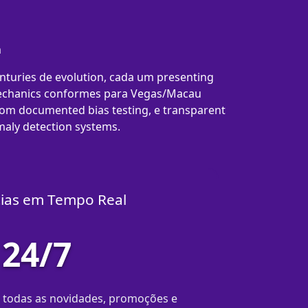
m
nturies de evolution, cada um presenting
 mechanics conformes para Vegas/Macau
com documented bias testing, e transparent
maly detection systems.
cias em Tempo Real
24/7
e todas as novidades, promoções e