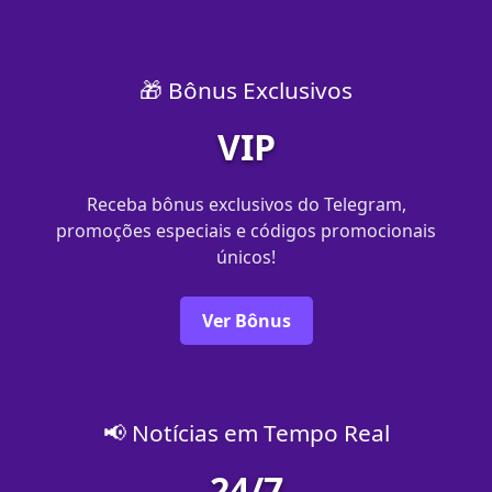
🎁 Bônus Exclusivos
VIP
Receba bônus exclusivos do Telegram,
promoções especiais e códigos promocionais
únicos!
Ver Bônus
📢 Notícias em Tempo Real
24/7