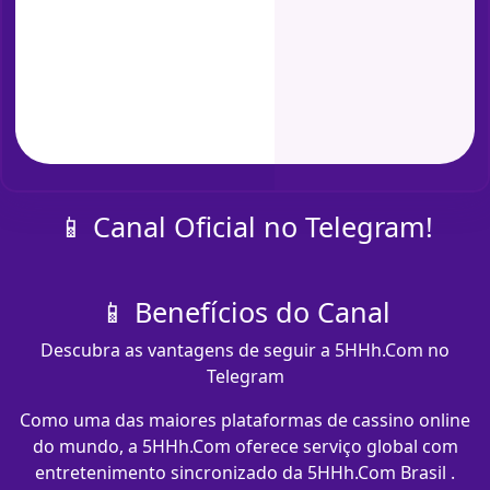
📱 Canal Oficial no Telegram!
📱 Benefícios do Canal
Descubra as vantagens de seguir a 5HHh.Com no
Telegram
Como uma das maiores plataformas de cassino online
do mundo, a 5HHh.Com oferece serviço global com
entretenimento sincronizado da 5HHh.Com Brasil .