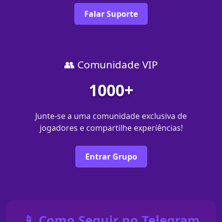
Falar Suporte
👥 Comunidade VIP
1000+
Junte-se a uma comunidade exclusiva de
jogadores e compartilhe experiências!
Entrar Grupo
📱 Como Seguir no Telegram