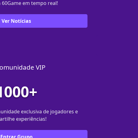
a 60Game em tempo real!
Ver Notícias
Comunidade VIP
1000+
unidade exclusiva de jogadores e
rtilhe experiências!
Entrar Grupo