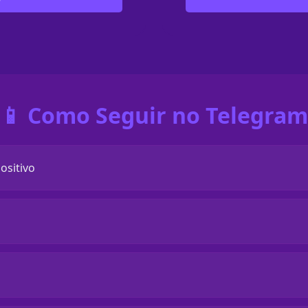
📱 Como Seguir no Telegram
ositivo