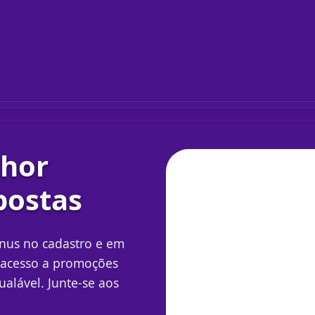
lhor
postas
nus no cadastro e em
 acesso a promoções
ualável. Junte-se aos