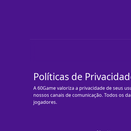
Políticas de Privacida
A 60Game valoriza a privacidade de seus u
nossos canais de comunicação. Todos os dad
jogadores.