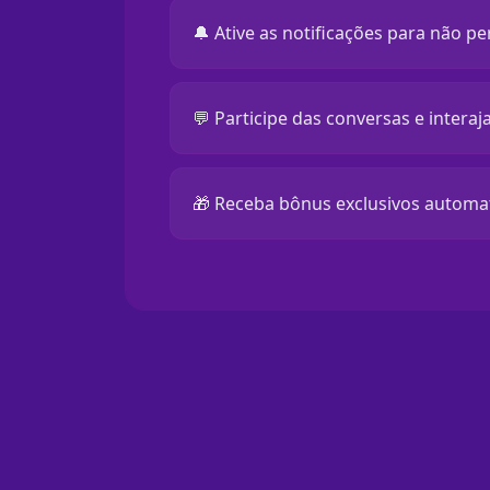
🔔 Ative as notificações para não p
💬 Participe das conversas e interaj
🎁 Receba bônus exclusivos autom