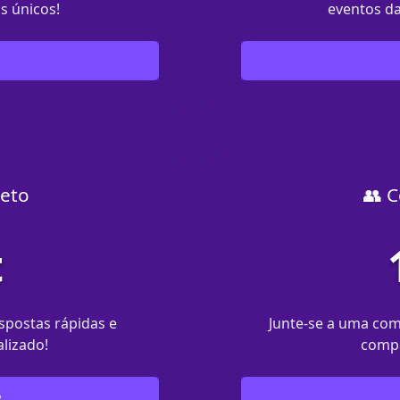
s únicos!
eventos d
reto
👥 
t
espostas rápidas e
Junte-se a uma com
lizado!
compa
e