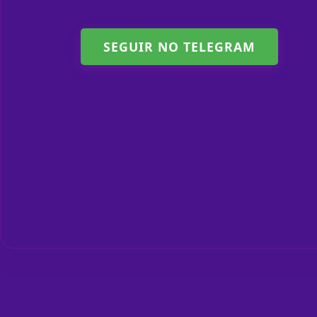
SEGUIR NO TELEGRAM