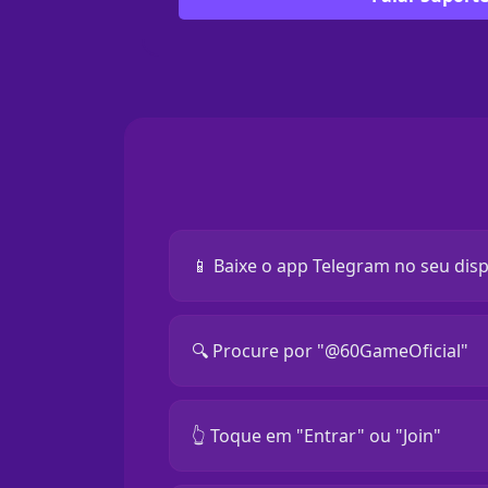
📱 Baixe o app Telegram no seu disp
🔍 Procure por "@60GameOficial"
👆 Toque em "Entrar" ou "Join"