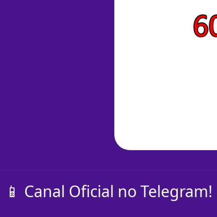
📱 Canal Oficial no Telegram!