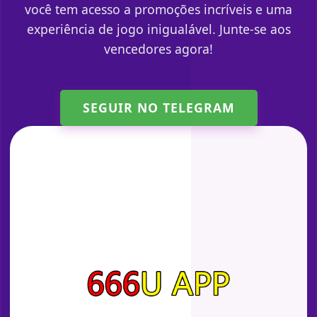
você tem acesso a promoções incríveis e uma
experiência de jogo inigualável. Junte-se aos
vencedores agora!
SEGUIR NO TELEGRAM