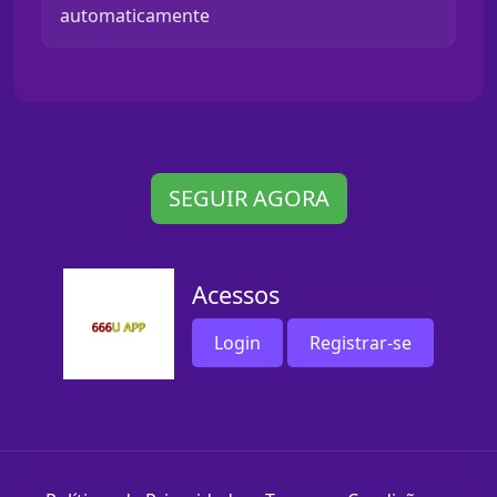
automaticamente
SEGUIR AGORA
Acessos
Login
Registrar-se