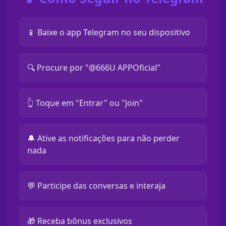
📱 Baixe o app Telegram no seu dispositivo
🔍 Procure por "@666U APPOficial"
👆 Toque em "Entrar" ou "Join"
🔔 Ative as notificações para não perder
nada
💬 Participe das conversas e interaja
🎁 Receba bônus exclusivos