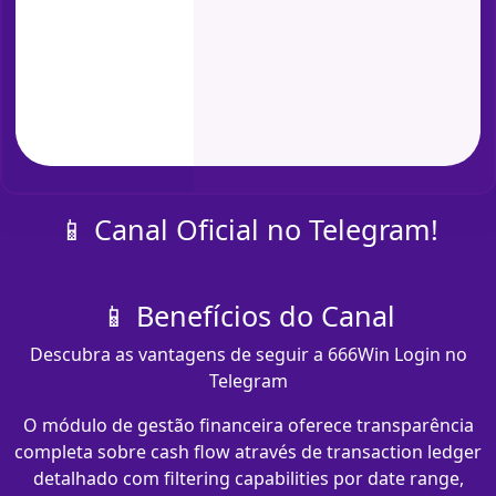
📱 Canal Oficial no Telegram!
📱 Benefícios do Canal
Descubra as vantagens de seguir a 666Win Login no
Telegram
O módulo de gestão financeira oferece transparência
completa sobre cash flow através de transaction ledger
detalhado com filtering capabilities por date range,