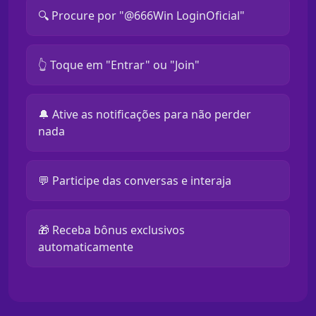
🔍 Procure por "@666Win LoginOficial"
👆 Toque em "Entrar" ou "Join"
🔔 Ative as notificações para não perder
nada
💬 Participe das conversas e interaja
🎁 Receba bônus exclusivos
automaticamente