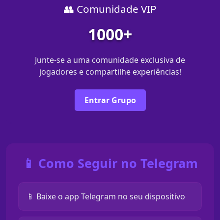
👥 Comunidade VIP
1000+
Junte-se a uma comunidade exclusiva de
jogadores e compartilhe experiências!
Entrar Grupo
📱 Como Seguir no Telegram
📱 Baixe o app Telegram no seu dispositivo