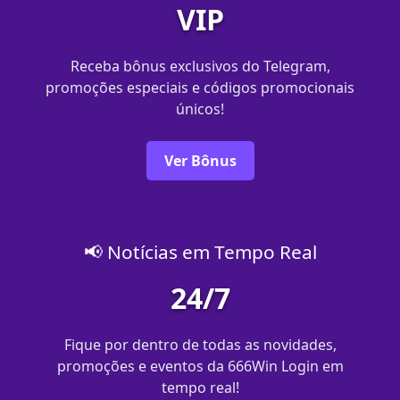
VIP
Receba bônus exclusivos do Telegram,
promoções especiais e códigos promocionais
únicos!
Ver Bônus
📢 Notícias em Tempo Real
24/7
Fique por dentro de todas as novidades,
promoções e eventos da 666Win Login em
tempo real!