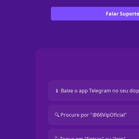
Falar Suport
📱 Baixe o app Telegram no seu disp
🔍 Procure por "@66VipOficial"