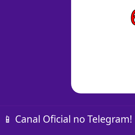
📱 Canal Oficial no Telegram!