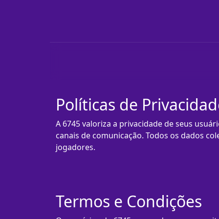
Políticas de Privacida
A 6745 valoriza a privacidade de seus usuá
canais de comunicação. Todos os dados cole
jogadores.
Termos e Condições