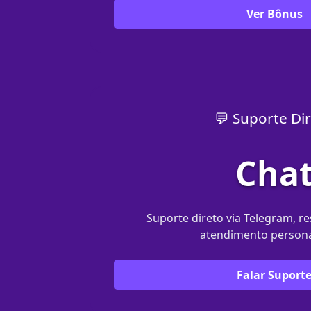
Ver Bônus
💬 Suporte Di
Cha
Suporte direto via Telegram, r
atendimento persona
Falar Suport