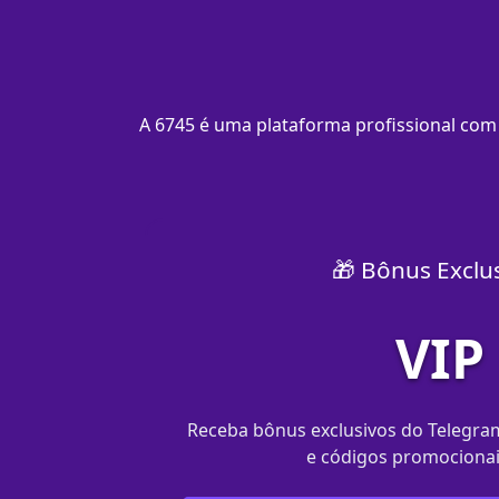
A 6745 é uma plataforma profissional com a
🎁 Bônus Exclu
VIP
Receba bônus exclusivos do Telegra
e códigos promocionai