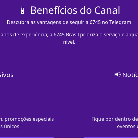
📱 Benefícios do Canal
Descubra as vantagens de seguir a 6745 no Telegram
nos de experiência; a 6745 Brasil prioriza o serviço e a q
nível.
sivos
📢 Notí
m, promoções especiais
Fique por dentro d
s únicos!
eventos 