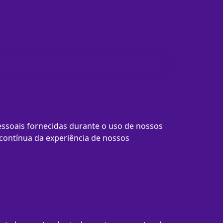
essoais fornecidas durante o uso de nossos
 contínua da experiência de nossos