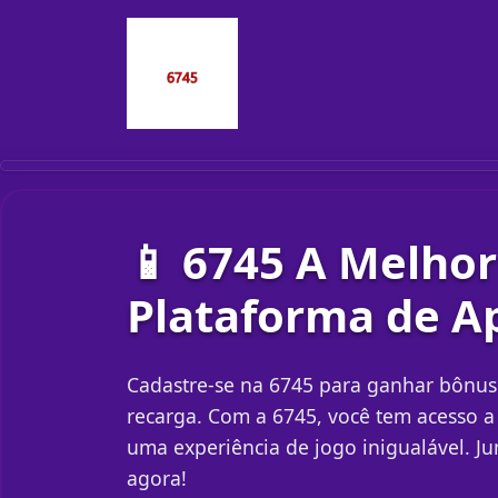
📱 6745 A Melhor
Plataforma de A
Cadastre-se na 6745 para ganhar bônus
recarga. Com a 6745, você tem acesso a
uma experiência de jogo inigualável. J
agora!