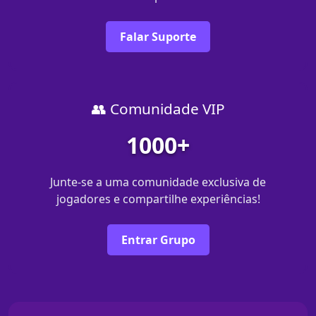
Falar Suporte
👥 Comunidade VIP
1000+
Junte-se a uma comunidade exclusiva de
jogadores e compartilhe experiências!
Entrar Grupo