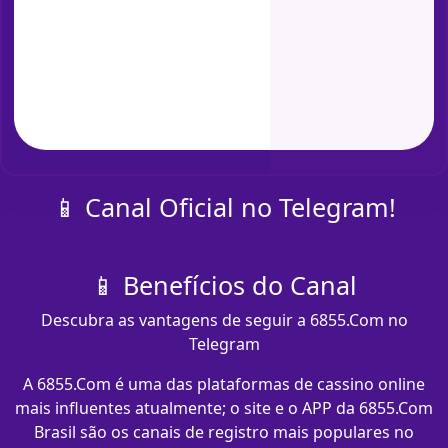
📱 Canal Oficial no Telegram!
📱 Benefícios do Canal
Descubra as vantagens de seguir a 6855.Com no
Telegram
A 6855.Com é uma das plataformas de cassino online
mais influentes atualmente; o site e o APP da 6855.Com
Brasil são os canais de registro mais populares no