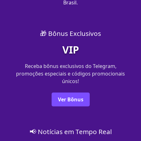
Brasil.
🎁 Bônus Exclusivos
VIP
Receba bônus exclusivos do Telegram,
promoções especiais e códigos promocionais
únicos!
Ver Bônus
📢 Notícias em Tempo Real