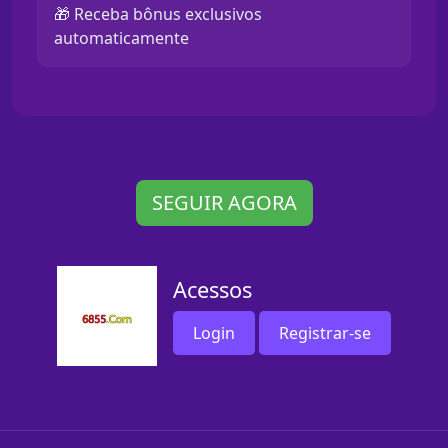
🎁 Receba bônus exclusivos
automaticamente
SEGUIR AGORA
Acessos
Login
Registrar-se