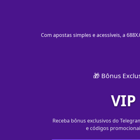
Com apostas simples e acessíveis, a 68
🎁 Bônus Exclu
VIP
Receba bônus exclusivos do Telegra
e códigos promocionai