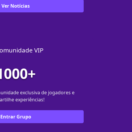
Ver Notícias
Comunidade VIP
1000+
unidade exclusiva de jogadores e
rtilhe experiências!
Entrar Grupo