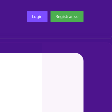
Login
Registrar-se