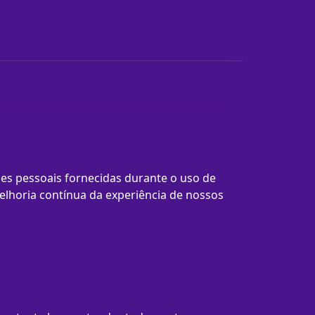
es pessoais fornecidas durante o uso de
elhoria contínua da experiência de nossos