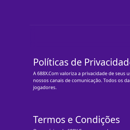
Políticas de Privacida
A 688X.Com valoriza a privacidade de seus 
nossos canais de comunicação. Todos os dad
jogadores.
Termos e Condições