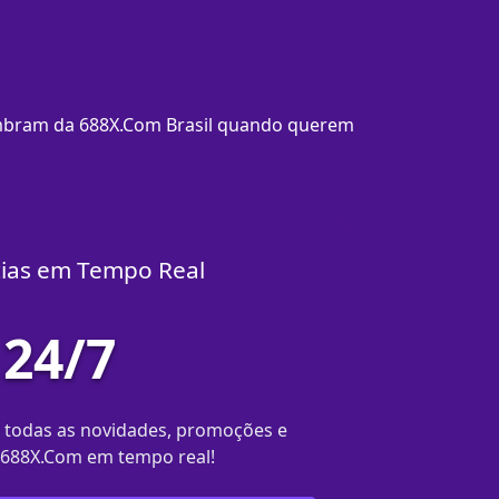
embram da 688X.Com Brasil quando querem
cias em Tempo Real
24/7
e todas as novidades, promoções e
 688X.Com em tempo real!