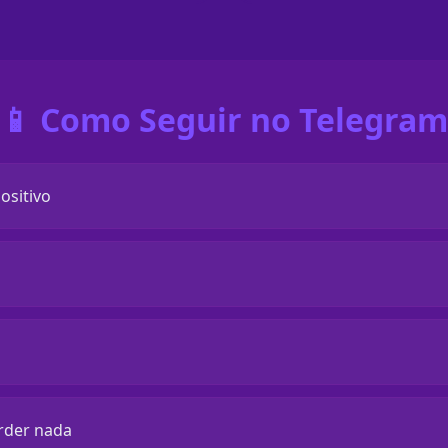
📱 Como Seguir no Telegram
ositivo
erder nada