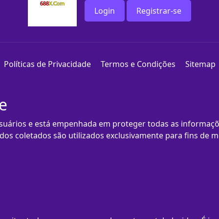
Login
Registrar-se
Políticas de Privacidade
Termos e Condições
Sitemap
de
usuários e está empenhada em proteger todas as informaçõ
os coletados são utilizados exclusivamente para fins de m