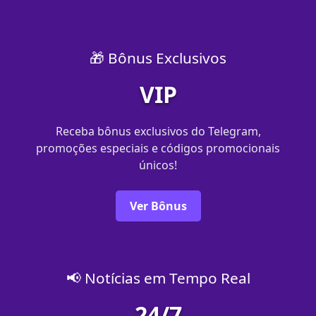
🎁 Bônus Exclusivos
VIP
Receba bônus exclusivos do Telegram,
promoções especiais e códigos promocionais
únicos!
Ver Bônus
📢 Notícias em Tempo Real
24/7