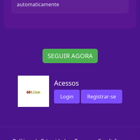
automaticamente
SEGUIR AGORA
Acessos
Login
Registrar-se