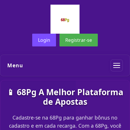
Login
Registrar-se
Menu
📱 68Pg A Melhor Plataforma
de Apostas
Cadastre-se na 68Pg para ganhar bônus no
cadastro e em cada recarga. Com a 68Pg, você