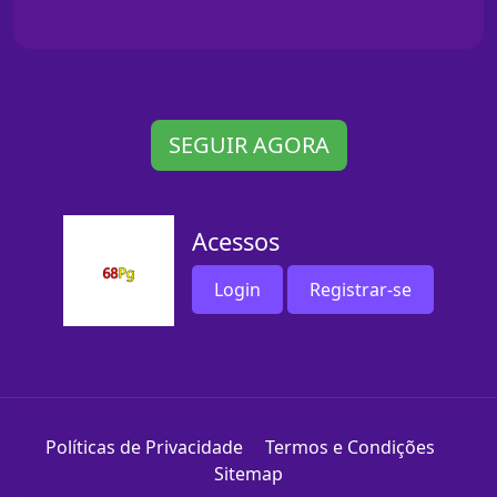
SEGUIR AGORA
Acessos
Login
Registrar-se
Políticas de Privacidade
Termos e Condições
Sitemap