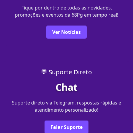
Fique por dentro de todas as novidades,
promoções e eventos da 68Pg em tempo real!
Ver Notícias
💬 Suporte Direto
Chat
Suporte direto via Telegram, respostas rápidas e
atendimento personalizado!
Falar Suporte