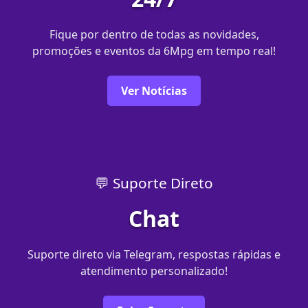
Fique por dentro de todas as novidades,
promoções e eventos da 6Mpg em tempo real!
Ver Notícias
💬 Suporte Direto
Chat
Suporte direto via Telegram, respostas rápidas e
atendimento personalizado!