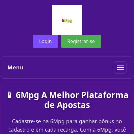
Login
Registrar-se
Menu
📱 6Mpg A Melhor Plataforma
de Apostas
Cadastre-se na 6Mpg para ganhar bônus no
cadastro e em cada recarga. Com a 6Mpg, você