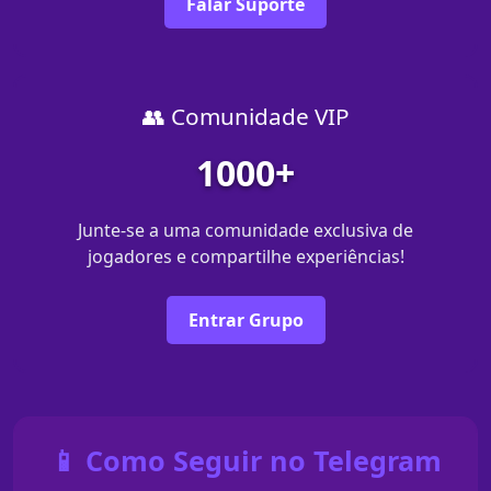
Falar Suporte
👥 Comunidade VIP
1000+
Junte-se a uma comunidade exclusiva de
jogadores e compartilhe experiências!
Entrar Grupo
📱 Como Seguir no Telegram