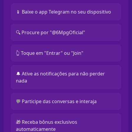
📱 Baixe o app Telegram no seu dispositivo
🔍 Procure por "@6MpgOficial"
👆 Toque em "Entrar" ou "Join"
🔔 Ative as notificações para não perder
nada
💬 Participe das conversas e interaja
🎁 Receba bônus exclusivos
automaticamente