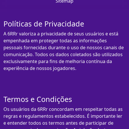
Sitemap
Políticas de Privacidade
A 6RRr valoriza a privacidade de seus usuários e está
empenhada em proteger todas as informações
pessoais fornecidas durante o uso de nossos canais de
comunicação. Todos os dados coletados são utilizados
exclusivamente para fins de melhoria contínua da
experiência de nossos jogadores.
Termos e Condições
Os usuários da 6RRr concordam em respeitar todas as
regras e regulamentos estabelecidos. É importante ler
e entender todos os termos antes de participar de