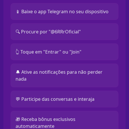
📱 Baixe o app Telegram no seu dispositivo
🔍 Procure por "@6RRrOficial"
👆 Toque em "Entrar" ou "Join"
🔔 Ative as notificações para não perder
nada
💬 Participe das conversas e interaja
🎁 Receba bônus exclusivos
automaticamente