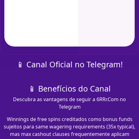
📱 Canal Oficial no Telegram!
📱 Benefícios do Canal
Descubra as vantagens de seguir a 6RRr.Com no
Telegram
Winnings de free spins creditados como bonus funds
sujeitos para same wagering requirements (35x typical),
mas max cashout clauses frequentemente aplicam