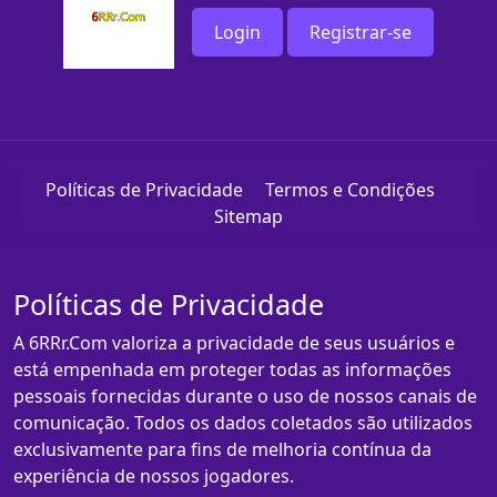
Login
Registrar-se
Políticas de Privacidade
Termos e Condições
Sitemap
Políticas de Privacidade
A 6RRr.Com valoriza a privacidade de seus usuários e
está empenhada em proteger todas as informações
pessoais fornecidas durante o uso de nossos canais de
comunicação. Todos os dados coletados são utilizados
exclusivamente para fins de melhoria contínua da
experiência de nossos jogadores.