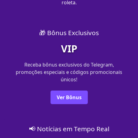
roleta.
🎁 Bônus Exclusivos
VIP
Receba bônus exclusivos do Telegram,
promoções especiais e códigos promocionais
únicos!
Ver Bônus
📢 Notícias em Tempo Real