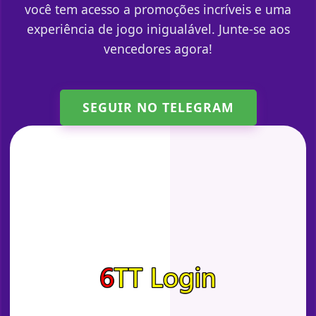
você tem acesso a promoções incríveis e uma
experiência de jogo inigualável. Junte-se aos
vencedores agora!
SEGUIR NO TELEGRAM