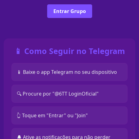
Entrar Grupo
📱 Como Seguir no Telegram
📱 Baixe o app Telegram no seu dispositivo
🔍 Procure por "@6TT LoginOficial"
👆 Toque em "Entrar" ou "Join"
🔔 Ative as notificações para não perder