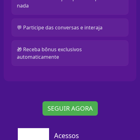
nada
💬 Participe das conversas e interaja
🎁 Receba bônus exclusivos
automaticamente
SEGUIR AGORA
Acessos