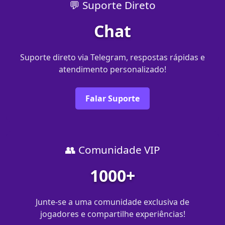
💬 Suporte Direto
Chat
Suporte direto via Telegram, respostas rápidas e
atendimento personalizado!
Falar Suporte
👥 Comunidade VIP
1000+
Junte-se a uma comunidade exclusiva de
jogadores e compartilhe experiências!