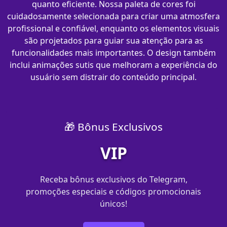
quanto eficiente. Nossa paleta de cores foi
cuidadosamente selecionada para criar uma atmosfera
profissional e confiável, enquanto os elementos visuais
são projetados para guiar sua atenção para as
funcionalidades mais importantes. O design também
inclui animações sutis que melhoram a experiência do
usuário sem distrair do conteúdo principal.
🎁 Bônus Exclusivos
VIP
Receba bônus exclusivos do Telegram,
promoções especiais e códigos promocionais
únicos!