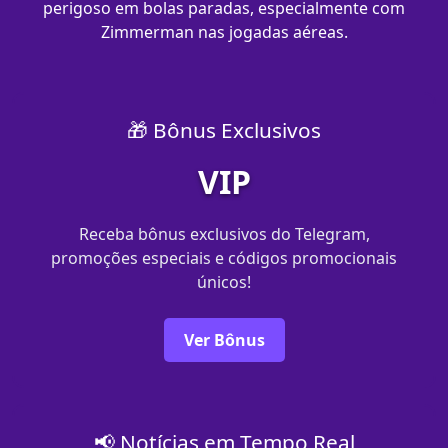
perigoso em bolas paradas, especialmente com
Zimmerman nas jogadas aéreas.
🎁 Bônus Exclusivos
VIP
Receba bônus exclusivos do Telegram,
promoções especiais e códigos promocionais
únicos!
Ver Bônus
📢 Notícias em Tempo Real