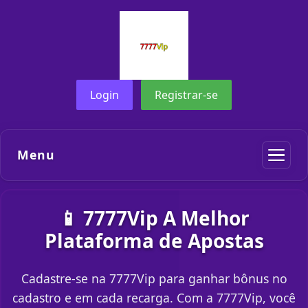
Login
Registrar-se
Menu
📱 7777Vip A Melhor
Plataforma de Apostas
Cadastre-se na 7777Vip para ganhar bônus no
cadastro e em cada recarga. Com a 7777Vip, você