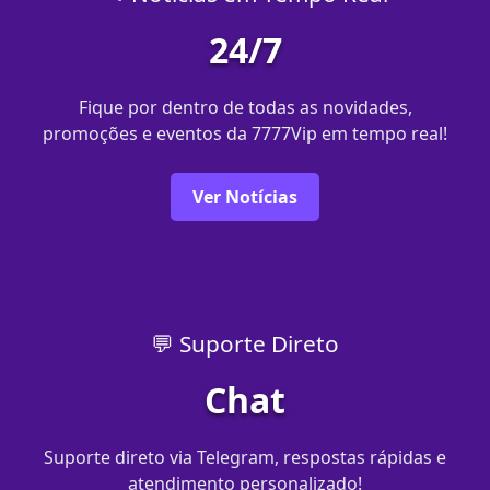
24/7
Fique por dentro de todas as novidades,
promoções e eventos da 7777Vip em tempo real!
Ver Notícias
💬 Suporte Direto
Chat
Suporte direto via Telegram, respostas rápidas e
atendimento personalizado!