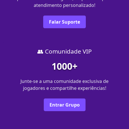
atendimento personalizado!
Falar Suporte
👥 Comunidade VIP
1000+
Junte-se a uma comunidade exclusiva de
jogadores e compartilhe experiências!
Entrar Grupo