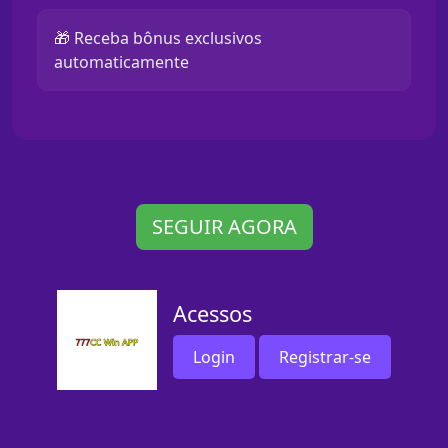
🎁 Receba bônus exclusivos
automaticamente
SEGUIR AGORA
Acessos
Login
Registrar-se