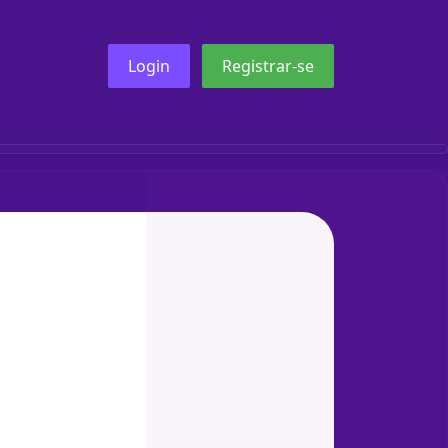
Login
Registrar-se