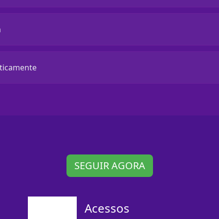
a
aticamente
SEGUIR AGORA
Acessos