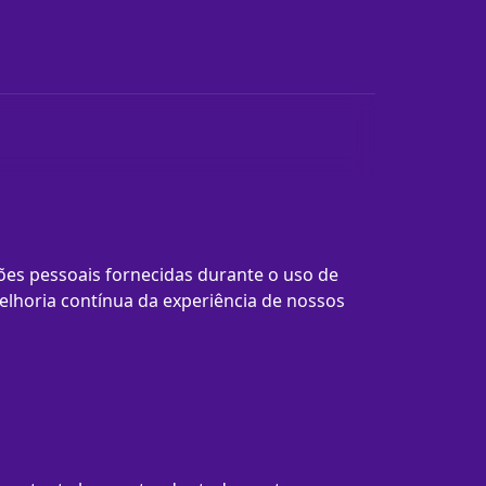
ões pessoais fornecidas durante o uso de
elhoria contínua da experiência de nossos