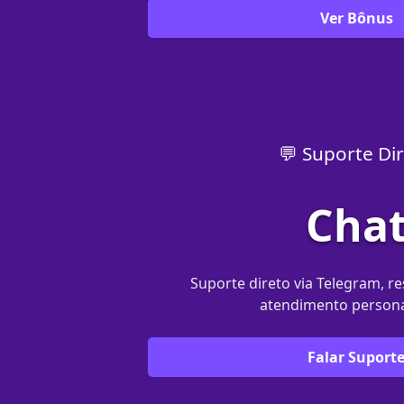
Ver Bônus
💬 Suporte Di
Cha
Suporte direto via Telegram, r
atendimento persona
Falar Suport