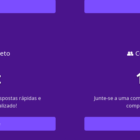
reto
👥 
t
espostas rápidas e
Junte-se a uma com
lizado!
compa
e