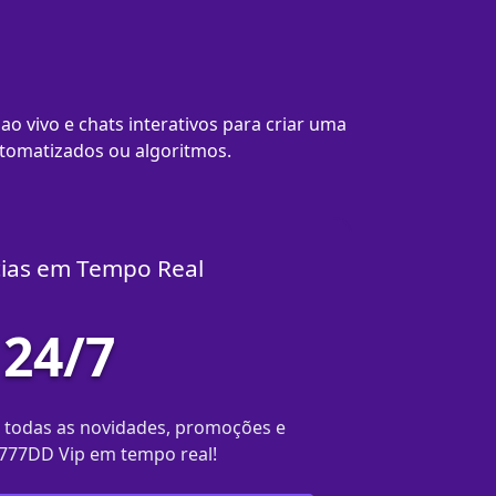
ao vivo e chats interativos para criar uma
utomatizados ou algoritmos.
cias em Tempo Real
24/7
e todas as novidades, promoções e
 777DD Vip em tempo real!