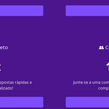
reto
👥 
t
espostas rápidas e
Junte-se a uma com
lizado!
compa
e