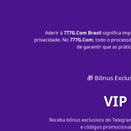
Aderir à
777G.Com Brasil
significa imp
privacidade. No
777G.Com
, todo o process
de garantir que as prát
🎁 Bônus Exclu
VIP
Receba bônus exclusivos do Telegra
e códigos promocionai