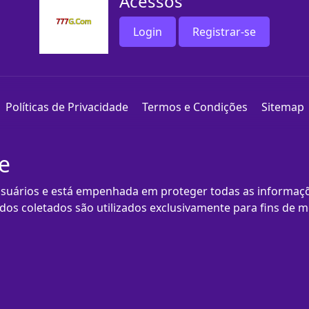
Acessos
Login
Registrar-se
Políticas de Privacidade
Termos e Condições
Sitemap
de
 usuários e está empenhada em proteger todas as informaçõ
os coletados são utilizados exclusivamente para fins de m