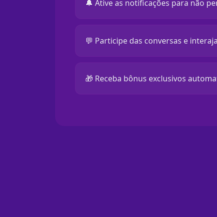
🔔 Ative as notificações para não p
💬 Participe das conversas e interaj
🎁 Receba bônus exclusivos autom