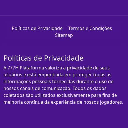
Políticas de Privacidade
Termos e Condições
Sitemap
Políticas de Privacidade
A 777H Plataforma valoriza a privacidade de seus
usuários e está empenhada em proteger todas as
informações pessoais fornecidas durante o uso de
nossos canais de comunicação. Todos os dados
coletados são utilizados exclusivamente para fins de
melhoria contínua da experiência de nossos jogadores.