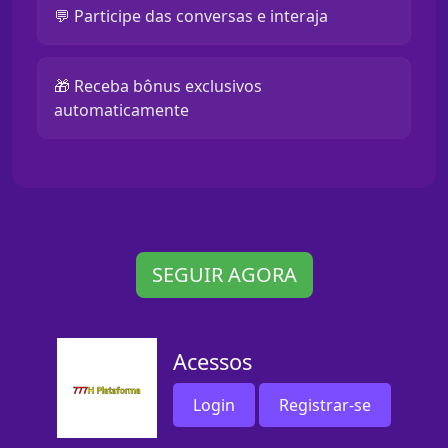
💬 Participe das conversas e interaja
🎁 Receba bônus exclusivos
automaticamente
SEGUIR AGORA
Acessos
Login
Registrar-se