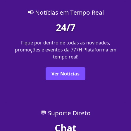
📢 Notícias em Tempo Real
24/7
Fique por dentro de todas as novidades,
promoções e eventos da 777H Plataforma em
tempo real!
Ver Notícias
💬 Suporte Direto
Chat