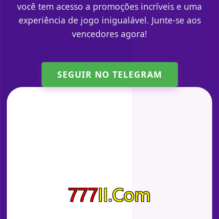
você tem acesso a promoções incríveis e uma
experiência de jogo inigualável. Junte-se aos
vencedores agora!
SEGUIR NO TELEGRAM