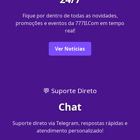
Fique por dentro de todas as novidades,
promoções e eventos da 777II.Com em tempo
real!
Ver Notícias
💬 Suporte Direto
Chat
Suporte direto via Telegram, respostas rápidas e
atendimento personalizado!