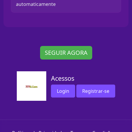
automaticamente
SEGUIR AGORA
Acessos
Login
Registrar-se