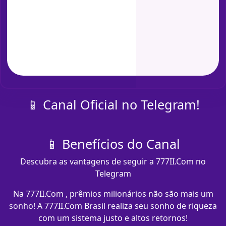
📱 Canal Oficial no Telegram!
📱 Benefícios do Canal
Descubra as vantagens de seguir a 777II.Com no
Telegram
Na 777II.Com , prêmios milionários não são mais um
sonho! A 777II.Com Brasil realiza seu sonho de riqueza
com um sistema justo e altos retornos!