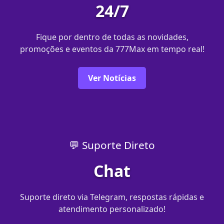
24/7
Fique por dentro de todas as novidades,
promoções e eventos da 777Max em tempo real!
Ver Notícias
💬 Suporte Direto
Chat
Suporte direto via Telegram, respostas rápidas e
atendimento personalizado!