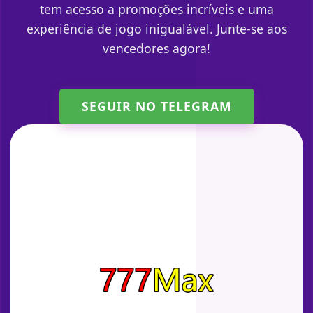
tem acesso a promoções incríveis e uma
experiência de jogo inigualável. Junte-se aos
vencedores agora!
SEGUIR NO TELEGRAM