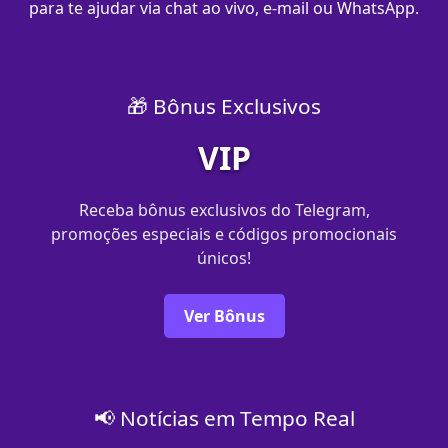
para te ajudar via chat ao vivo, e-mail ou WhatsApp.
🎁 Bônus Exclusivos
VIP
Receba bônus exclusivos do Telegram,
promoções especiais e códigos promocionais
únicos!
Ver Bônus
📢 Notícias em Tempo Real