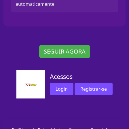
automaticamente
SEGUIR AGORA
Acessos
Login
Registrar-se