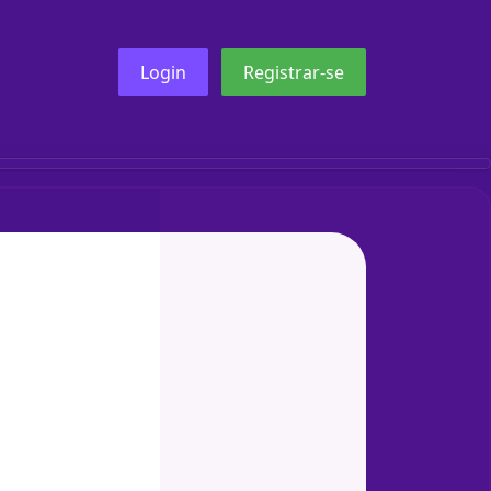
Login
Registrar-se