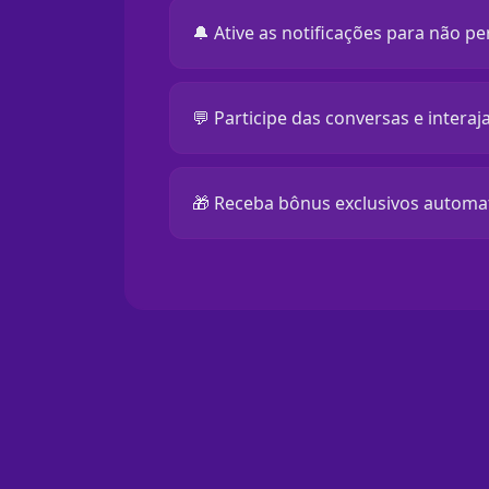
🔔 Ative as notificações para não p
💬 Participe das conversas e interaj
🎁 Receba bônus exclusivos autom