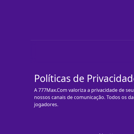
Políticas de Privacida
A 777Max.Com valoriza a privacidade de se
nossos canais de comunicação. Todos os dad
jogadores.