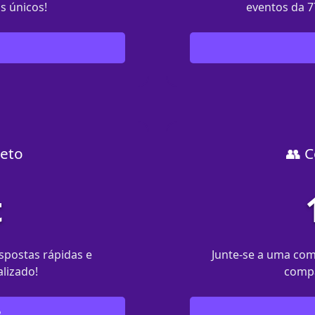
s únicos!
eventos da 
reto
👥 
t
espostas rápidas e
Junte-se a uma com
lizado!
compa
e