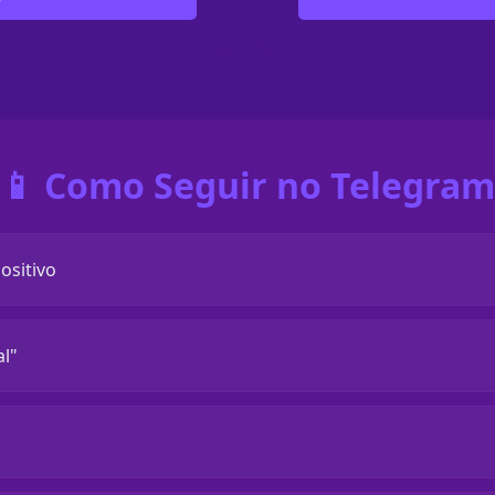
📱 Como Seguir no Telegram
ositivo
l"