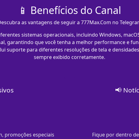
📱 Benefícios do Canal
escubra as vantagens de seguir a 777Max.Com no Telegr
ferentes sistemas operacionais, incluindo Windows, macOS,
al, garantindo que você tenha a melhor performance e func
lui suporte para diferentes resoluções de tela e densidades
sempre exibido corretamente.
sivos
📢 Notí
m, promoções especiais
Fique por dentro d