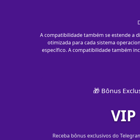
D
A compatibilidade também se estende a di
otimizada para cada sistema operacion
específico. A compatibilidade também inc
🎁 Bônus Exclu
VIP
Receba bônus exclusivos do Telegra