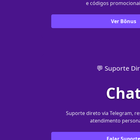
e códigos promocionai
Ver Bônus
💬 Suporte Di
Cha
Suporte direto via Telegram, r
atendimento persona
Falar Suport