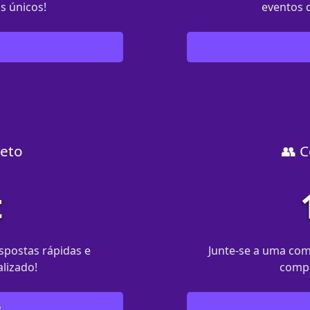
s únicos!
eventos 
reto
👥 
t
espostas rápidas e
Junte-se a uma com
lizado!
compa
e