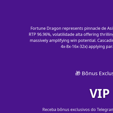
Fortune Dragon represents pinnacle de Asi
RTP 96.96%, volatilidade alta offering thri
massively amplifying win potential. Cascad
4x-8x-16x-32x) applying par
🎁 Bônus Exclu
VIP
Receba bônus exclusivos do Telegra