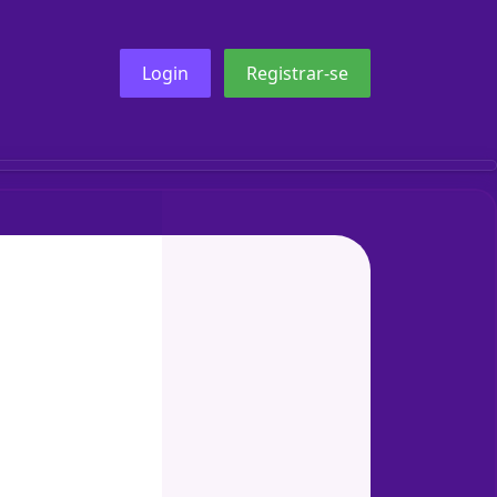
Login
Registrar-se