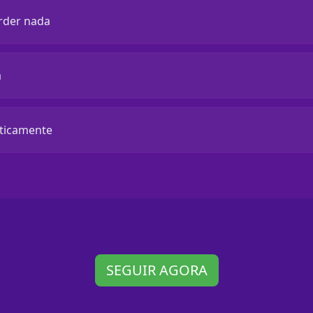
erder nada
a
aticamente
SEGUIR AGORA