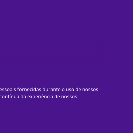
essoais fornecidas durante o uso de nossos
 contínua da experiência de nossos