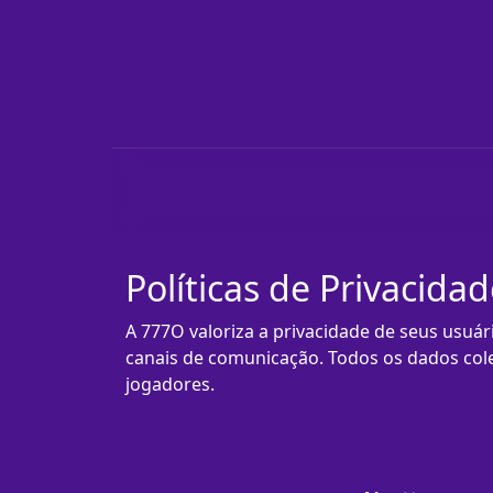
Políticas de Privacida
A 777O valoriza a privacidade de seus usuá
canais de comunicação. Todos os dados cole
jogadores.