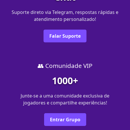
Suporte direto via Telegram, respostas rápidas e
atendimento personalizado!
Falar Suporte
👥 Comunidade VIP
1000+
Junte-se a uma comunidade exclusiva de
jogadores e compartilhe experiências!
Entrar Grupo