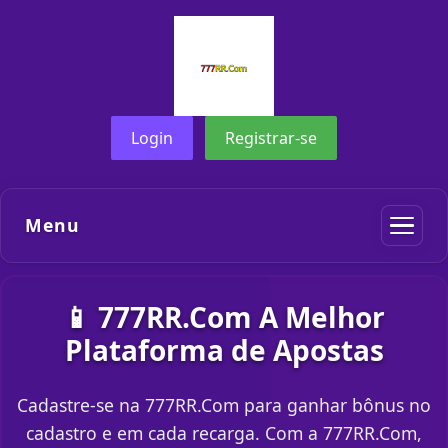
Login
Registrar-se
Menu
📱 777RR.Com A Melhor
Plataforma de Apostas
Cadastre-se na 777RR.Com para ganhar bônus no
cadastro e em cada recarga. Com a 777RR.Com,