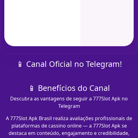
📱 Canal Oficial no Telegram!
📱 Benefícios do Canal
Descubra as vantagens de seguir a 777Slot Apk no
Telegram
A 777Slot Apk Brasil realiza avaliações profissionais de
plataformas de cassino online — a 777Slot Apk se
destaca em conteúdo, engajamento e credibilidade,