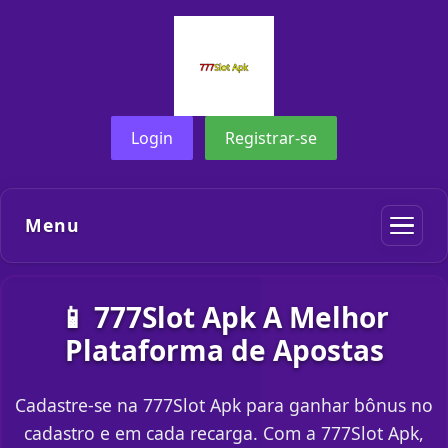
Login
Registrar-se
Menu
📱 777Slot Apk A Melhor
Plataforma de Apostas
Cadastre-se na 777Slot Apk para ganhar bônus no
cadastro e em cada recarga. Com a 777Slot Apk,