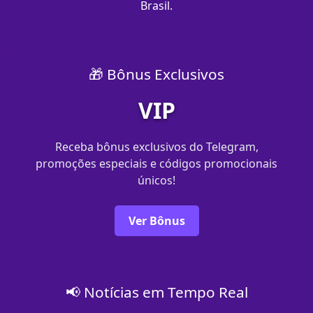
Brasil.
🎁 Bônus Exclusivos
VIP
Receba bônus exclusivos do Telegram,
promoções especiais e códigos promocionais
únicos!
Ver Bônus
📢 Notícias em Tempo Real