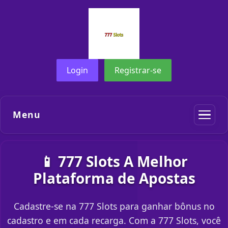
Login
Registrar-se
Menu
📱 777 Slots A Melhor
Plataforma de Apostas
Cadastre-se na 777 Slots para ganhar bônus no
cadastro e em cada recarga. Com a 777 Slots, você