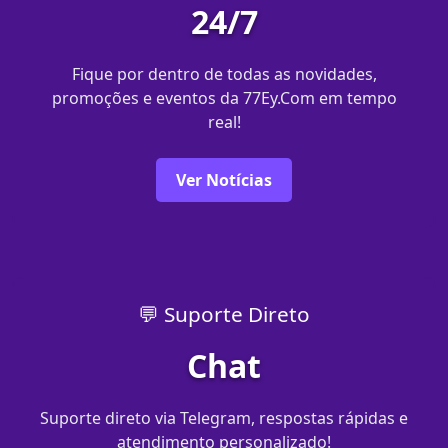
24/7
Fique por dentro de todas as novidades,
promoções e eventos da 77Ey.Com em tempo
real!
Ver Notícias
💬 Suporte Direto
Chat
Suporte direto via Telegram, respostas rápidas e
atendimento personalizado!