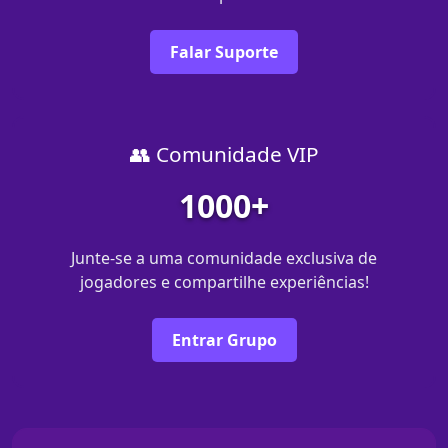
Falar Suporte
👥 Comunidade VIP
1000+
Junte-se a uma comunidade exclusiva de
jogadores e compartilhe experiências!
Entrar Grupo