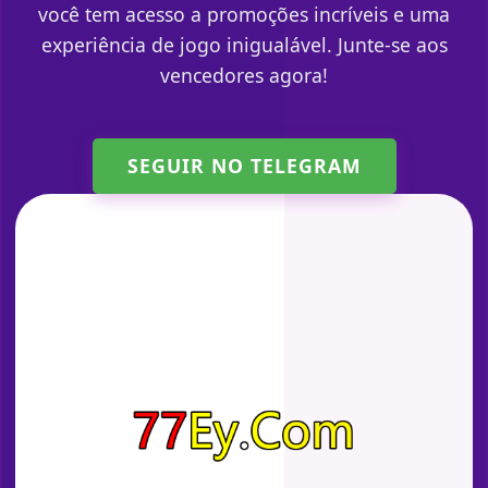
você tem acesso a promoções incríveis e uma
experiência de jogo inigualável. Junte-se aos
vencedores agora!
SEGUIR NO TELEGRAM