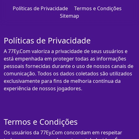
Políticas de Privacidade
Termos e Condições
Sitemap
Políticas de Privacidade
A 77Ey.Com valoriza a privacidade de seus usuários e
está empenhada em proteger todas as informações
pessoais fornecidas durante o uso de nossos canais de
comunicação. Todos os dados coletados são utilizados
exclusivamente para fins de melhoria contínua da
experiência de nossos jogadores.
Termos e Condições
Os usuários da 77Ey.Com concordam em respeitar