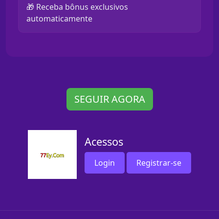
🎁 Receba bônus exclusivos
automaticamente
SEGUIR AGORA
Acessos
Login
Registrar-se