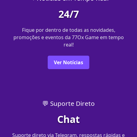
24/7
Fique por dentro de todas as novidades,
promoções e eventos da 77Ox Game em tempo
real!
Ver Notícias
💬 Suporte Direto
Chat
Suporte direto via Telegram, respostas rápidas e