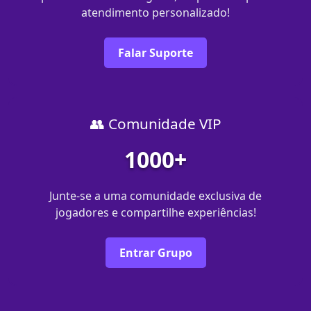
atendimento personalizado!
Falar Suporte
👥 Comunidade VIP
1000+
Junte-se a uma comunidade exclusiva de
jogadores e compartilhe experiências!
Entrar Grupo