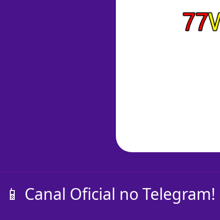
📱 Canal Oficial no Telegram!