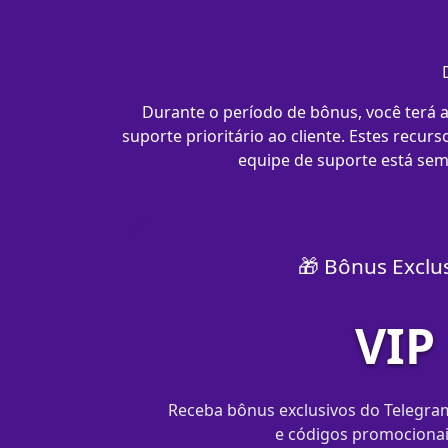
Durante o período de bônus, você terá a
suporte prioritário ao cliente. Estes recu
equipe de suporte está sem
🎁 Bônus Exclu
VIP
Receba bônus exclusivos do Telegra
e códigos promocionai