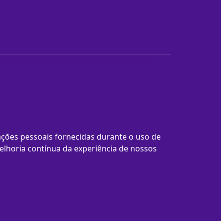
ações pessoais fornecidas durante o uso de
elhoria contínua da experiência de nossos