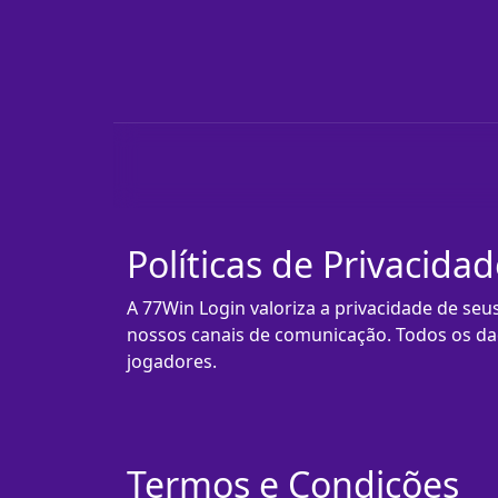
Políticas de Privacida
A 77Win Login valoriza a privacidade de se
nossos canais de comunicação. Todos os dad
jogadores.
Termos e Condições