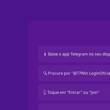
📱 Baixe o app Telegram no seu disp
🔍 Procure por "@77Win LoginOficia
👆 Toque em "Entrar" ou "Join"