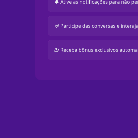
🔔 Ative as notificações para não p
💬 Participe das conversas e interaj
🎁 Receba bônus exclusivos autom