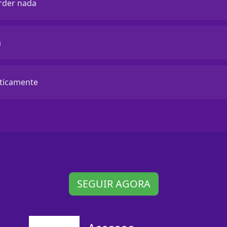
erder nada
a
aticamente
SEGUIR AGORA