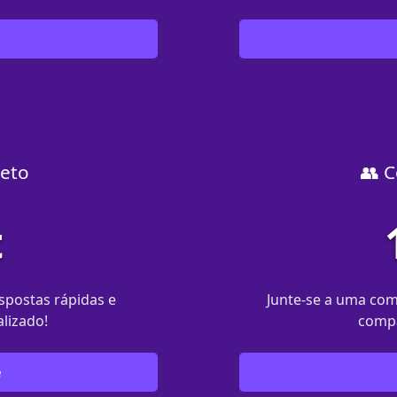
reto
👥 
t
espostas rápidas e
Junte-se a uma com
lizado!
compa
e