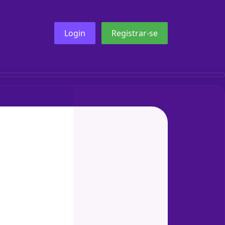
Login
Registrar-se