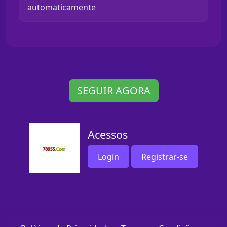
automaticamente
SEGUIR AGORA
Acessos
Login
Registrar-se