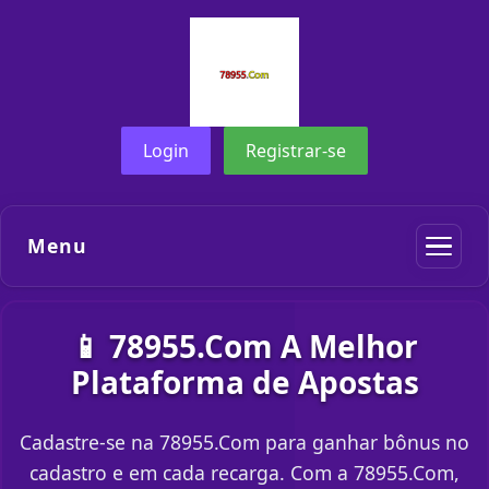
Login
Registrar-se
Menu
📱 78955.Com A Melhor
Plataforma de Apostas
Cadastre-se na 78955.Com para ganhar bônus no
cadastro e em cada recarga. Com a 78955.Com,