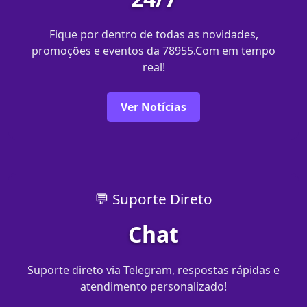
Fique por dentro de todas as novidades,
promoções e eventos da 78955.Com em tempo
real!
Ver Notícias
💬 Suporte Direto
Chat
Suporte direto via Telegram, respostas rápidas e
atendimento personalizado!