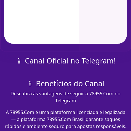
📱 Canal Oficial no Telegram!
📱 Benefícios do Canal
Descubra as vantagens de seguir a 78955.Com no
Telegram
A 78955.Com é uma plataforma licenciada e legalizada
— a plataforma 78955.Com Brasil garante saques
rápidos e ambiente seguro para apostas responsáveis.