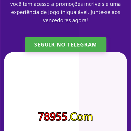
você tem acesso a promoções incríveis e uma
experiência de jogo inigualável. Junte-se aos
vencedores agora!
SEGUIR NO TELEGRAM