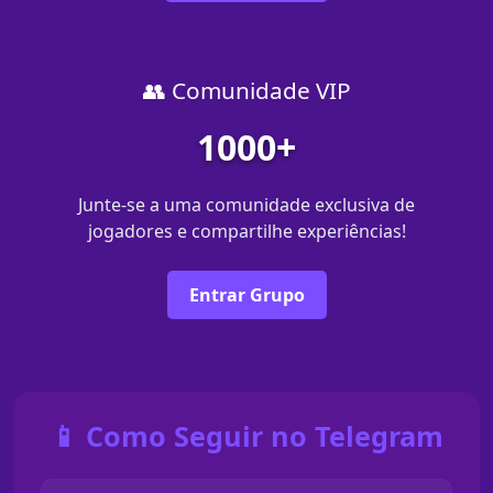
👥 Comunidade VIP
1000+
Junte-se a uma comunidade exclusiva de
jogadores e compartilhe experiências!
Entrar Grupo
📱 Como Seguir no Telegram