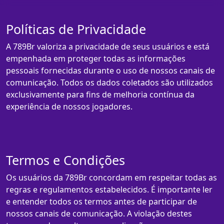
Políticas de Privacidade
A 789Br valoriza a privacidade de seus usuários e está
empenhada em proteger todas as informações
pessoais fornecidas durante o uso de nossos canais de
comunicação. Todos os dados coletados são utilizados
exclusivamente para fins de melhoria contínua da
experiência de nossos jogadores.
Termos e Condições
Os usuários da 789Br concordam em respeitar todas as
regras e regulamentos estabelecidos. É importante ler
e entender todos os termos antes de participar de
nossos canais de comunicação. A violação destes