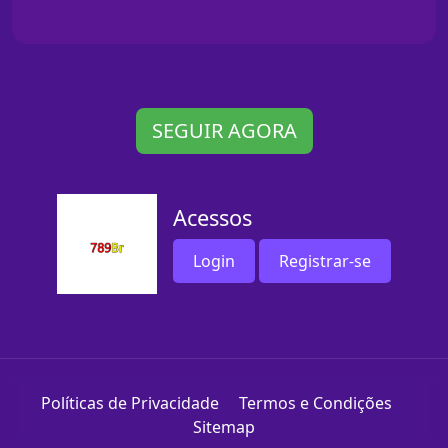
SEGUIR AGORA
Acessos
Login
Registrar-se
Políticas de Privacidade
Termos e Condições
Sitemap