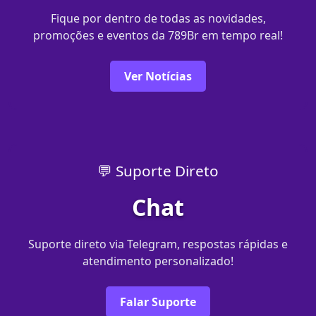
Fique por dentro de todas as novidades,
promoções e eventos da 789Br em tempo real!
Ver Notícias
💬 Suporte Direto
Chat
Suporte direto via Telegram, respostas rápidas e
atendimento personalizado!
Falar Suporte