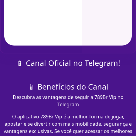
📱 Canal Oficial no Telegram!
📱 Benefícios do Canal
Descubra as vantagens de seguir a 789Br Vip no
Telegram
O aplicativo 789Br Vip é a melhor forma de jogar,
apostar e se divertir com mais mobilidade, segurança e
vantagens exclusivas. Se você quer acessar os melhores