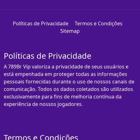
Políticas de Privacidade
Termos e Condições
Sitemap
Políticas de Privacidade
A 789Br Vip valoriza a privacidade de seus usuários e
está empenhada em proteger todas as informações
pessoais fornecidas durante o uso de nossos canais de
comunicação. Todos os dados coletados são utilizados
exclusivamente para fins de melhoria contínua da
experiência de nossos jogadores.
Termos e Condições