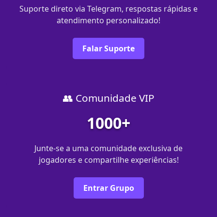
Suporte direto via Telegram, respostas rápidas e
atendimento personalizado!
Falar Suporte
👥 Comunidade VIP
1000+
Junte-se a uma comunidade exclusiva de
jogadores e compartilhe experiências!
Entrar Grupo