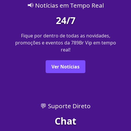
📢 Notícias em Tempo Real
24/7
Fique por dentro de todas as novidades,
promoções e eventos da 789Br Vip em tempo
real!
Ver Notícias
💬 Suporte Direto
Chat