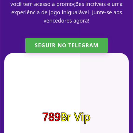
você tem acesso a promoções incríveis e uma
experiência de jogo inigualável. Junte-se aos
vencedores agora!
SEGUIR NO TELEGRAM