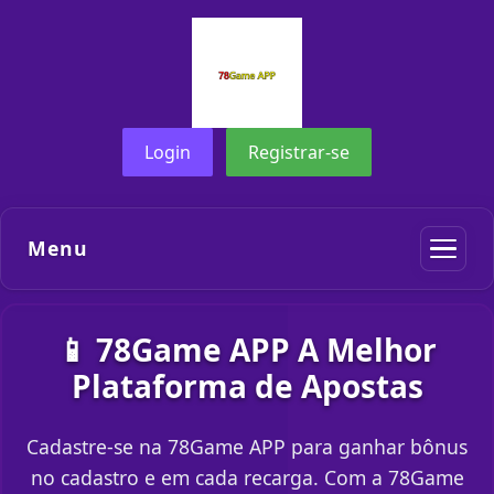
Login
Registrar-se
Menu
📱 78Game APP A Melhor
Plataforma de Apostas
Cadastre-se na 78Game APP para ganhar bônus
no cadastro e em cada recarga. Com a 78Game