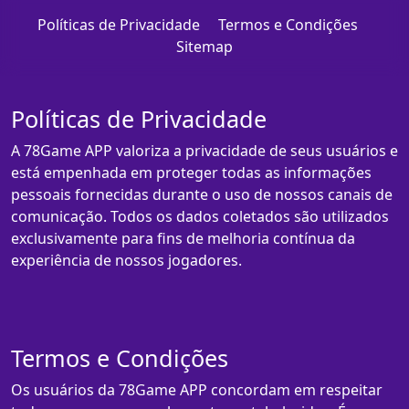
Políticas de Privacidade
Termos e Condições
Sitemap
Políticas de Privacidade
A 78Game APP valoriza a privacidade de seus usuários e
está empenhada em proteger todas as informações
pessoais fornecidas durante o uso de nossos canais de
comunicação. Todos os dados coletados são utilizados
exclusivamente para fins de melhoria contínua da
experiência de nossos jogadores.
Termos e Condições
Os usuários da 78Game APP concordam em respeitar