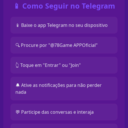
📱 Como Seguir no Telegram
📱 Baixe o app Telegram no seu dispositivo
🔍 Procure por "@78Game APPOficial"
👆 Toque em "Entrar" ou "Join"
🔔 Ative as notificações para não perder
nada
💬 Participe das conversas e interaja