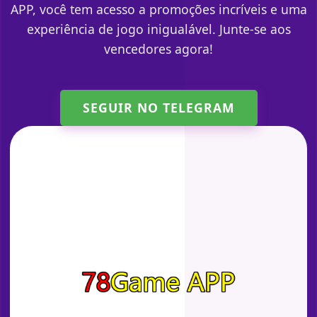
APP, você tem acesso a promoções incríveis e uma
experiência de jogo inigualável. Junte-se aos
vencedores agora!
SEGUIR NO TELEGRAM