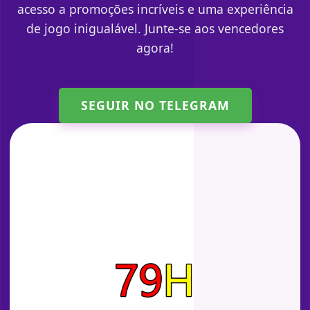
acesso a promoções incríveis e uma experiência
de jogo inigualável. Junte-se aos vencedores
agora!
SEGUIR NO TELEGRAM