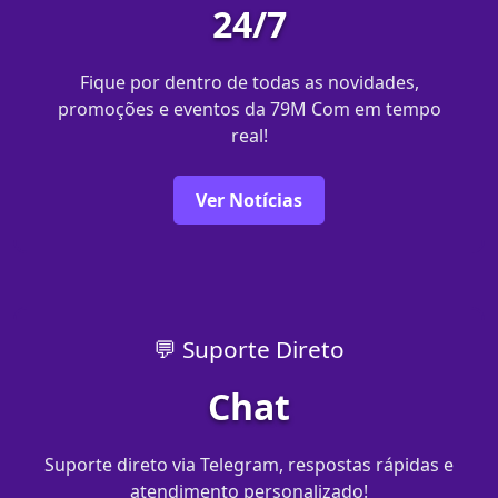
24/7
Fique por dentro de todas as novidades,
promoções e eventos da 79M Com em tempo
real!
Ver Notícias
💬 Suporte Direto
Chat
Suporte direto via Telegram, respostas rápidas e
atendimento personalizado!