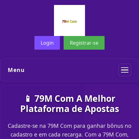
Login
Registrar-se
Menu
📱 79M Com A Melhor
Plataforma de Apostas
Cadastre-se na 79M Com para ganhar bônus no
cadastro e em cada recarga. Com a 79M Com,