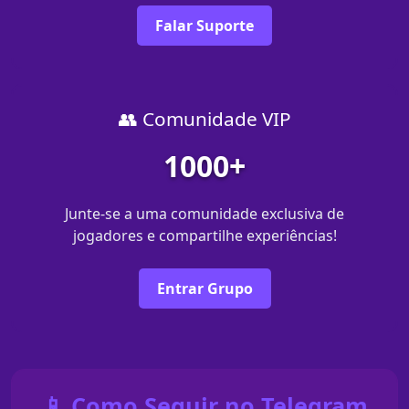
Falar Suporte
👥 Comunidade VIP
1000+
Junte-se a uma comunidade exclusiva de
jogadores e compartilhe experiências!
Entrar Grupo
📱 Como Seguir no Telegram