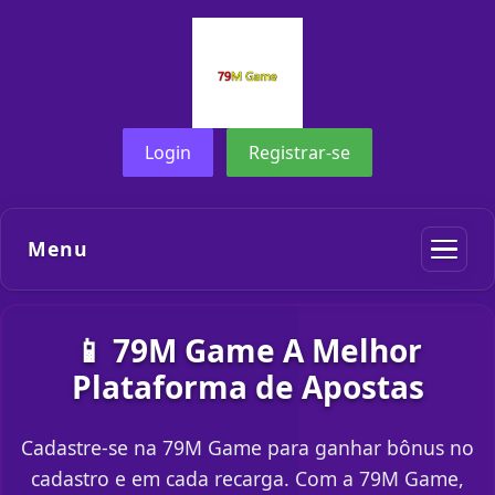
Login
Registrar-se
Menu
📱 79M Game A Melhor
Plataforma de Apostas
Cadastre-se na 79M Game para ganhar bônus no
cadastro e em cada recarga. Com a 79M Game,