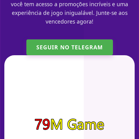
você tem acesso a promoções incríveis e uma
experiência de jogo inigualável. Junte-se aos
vencedores agora!
SEGUIR NO TELEGRAM