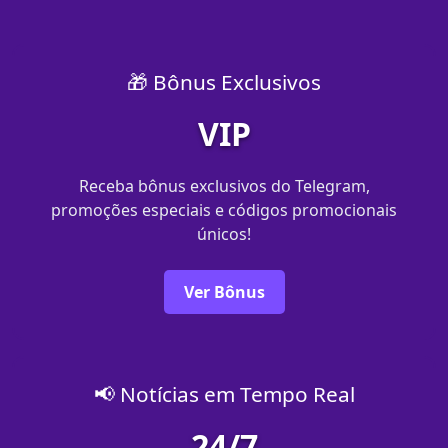
🎁 Bônus Exclusivos
VIP
Receba bônus exclusivos do Telegram,
promoções especiais e códigos promocionais
únicos!
Ver Bônus
📢 Notícias em Tempo Real
24/7