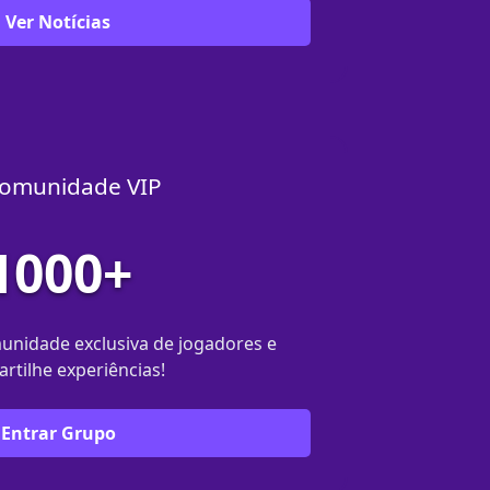
Ver Notícias
Comunidade VIP
1000+
unidade exclusiva de jogadores e
rtilhe experiências!
Entrar Grupo