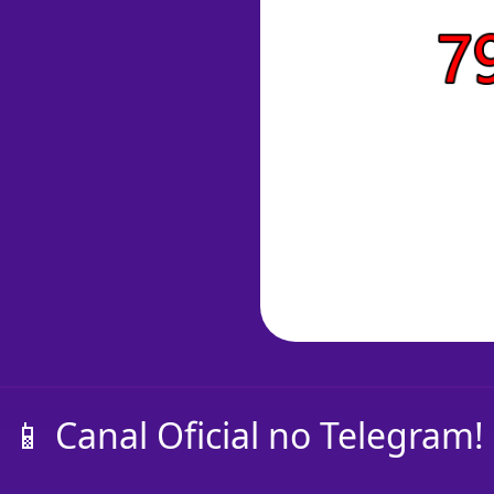
📱 Canal Oficial no Telegram!