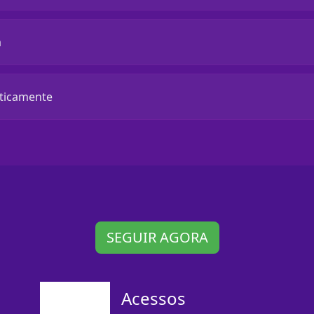
a
aticamente
SEGUIR AGORA
Acessos