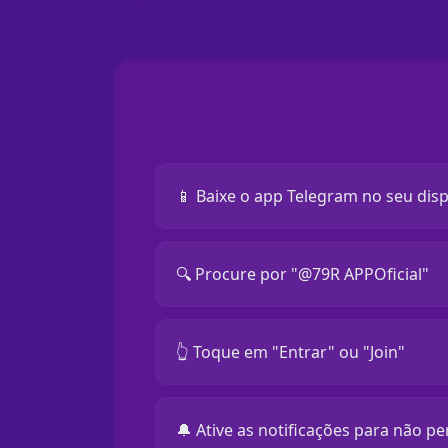
📱 Baixe o app Telegram no seu disp
🔍 Procure por "@79R APPOficial"
👆 Toque em "Entrar" ou "Join"
🔔 Ative as notificações para não p