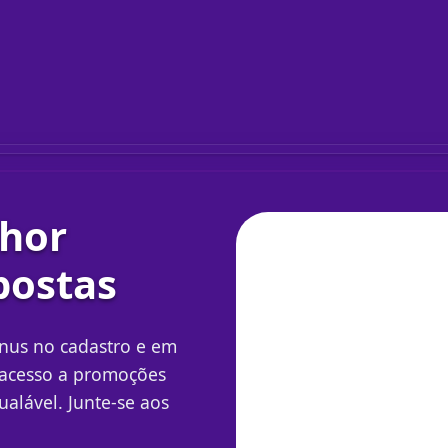
lhor
postas
nus no cadastro e em
 acesso a promoções
ualável. Junte-se aos