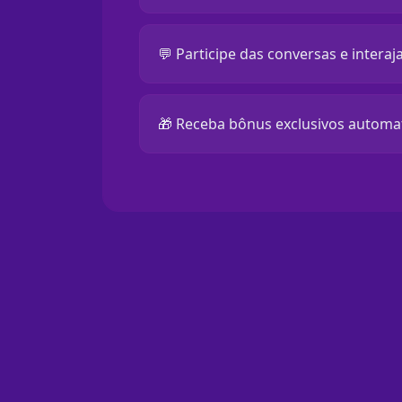
💬 Participe das conversas e interaj
🎁 Receba bônus exclusivos autom