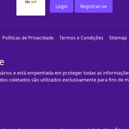
Login
Registrar-se
Políticas de Privacidade
Termos e Condições
Sitemap
de
suários e está empenhada em proteger todas as informaçõe
os coletados são utilizados exclusivamente para fins de m