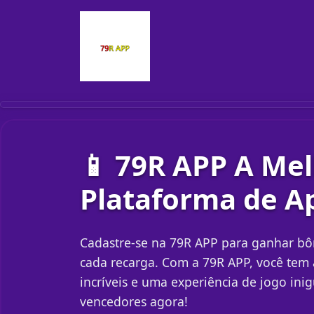
📱 79R APP A Me
Plataforma de A
Cadastre-se na 79R APP para ganhar bô
cada recarga. Com a 79R APP, você tem
incríveis e uma experiência de jogo inig
vencedores agora!