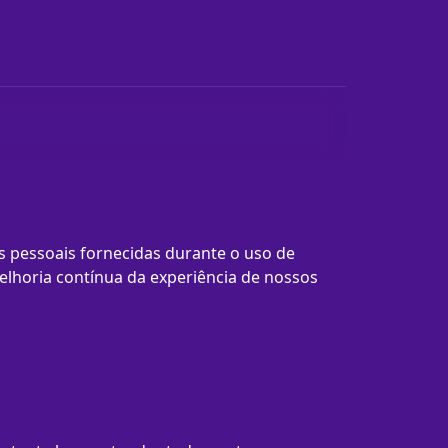
s pessoais fornecidas durante o uso de
elhoria contínua da experiência de nossos