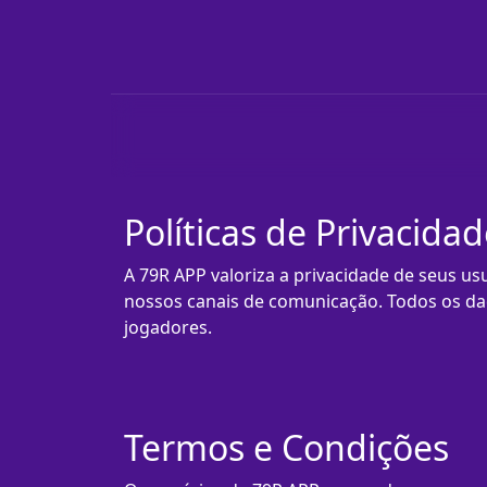
Políticas de Privacida
A 79R APP valoriza a privacidade de seus u
nossos canais de comunicação. Todos os dad
jogadores.
Termos e Condições