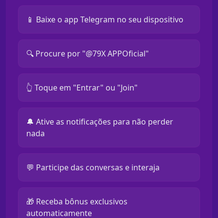
📱 Baixe o app Telegram no seu dispositivo
🔍 Procure por "@79X APPOficial"
👆 Toque em "Entrar" ou "Join"
🔔 Ative as notificações para não perder
nada
💬 Participe das conversas e interaja
🎁 Receba bônus exclusivos
automaticamente