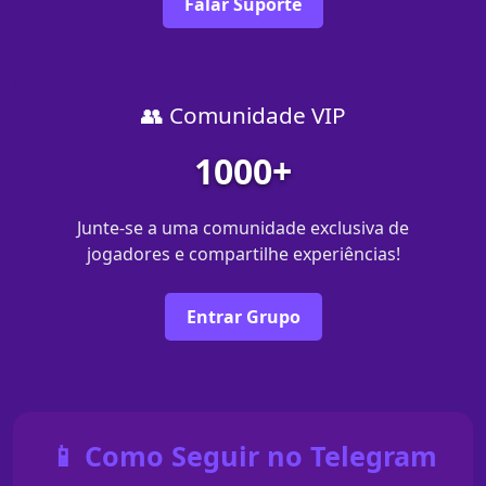
Falar Suporte
👥 Comunidade VIP
1000+
Junte-se a uma comunidade exclusiva de
jogadores e compartilhe experiências!
Entrar Grupo
📱 Como Seguir no Telegram