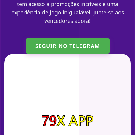
tem acesso a promoções incríveis e uma
experiência de jogo inigualável. Junte-se aos
vencedores agora!
SEGUIR NO TELEGRAM