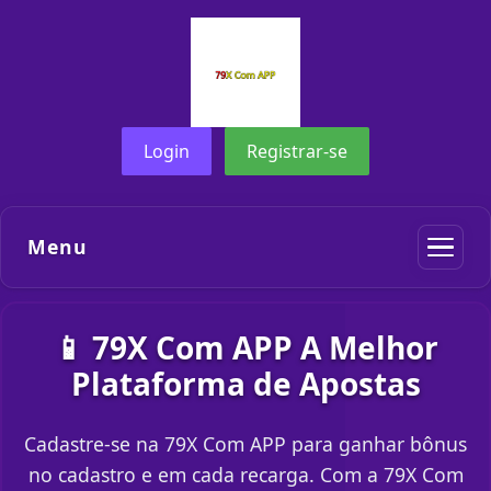
Login
Registrar-se
Menu
📱 79X Com APP A Melhor
Plataforma de Apostas
Cadastre-se na 79X Com APP para ganhar bônus
no cadastro e em cada recarga. Com a 79X Com