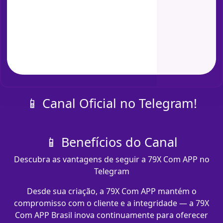
📱 Canal Oficial no Telegram!
📱 Benefícios do Canal
Descubra as vantagens de seguir a 79X Com APP no
Telegram
Desde sua criação, a 79X Com APP mantém o
compromisso com o cliente e a integridade — a 79X
Com APP Brasil inova continuamente para oferecer