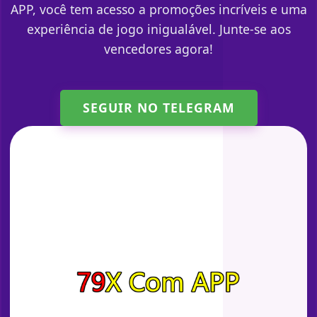
APP, você tem acesso a promoções incríveis e uma
experiência de jogo inigualável. Junte-se aos
vencedores agora!
SEGUIR NO TELEGRAM