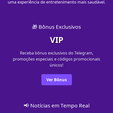
uma experiência de entretenimento mais saudável.
🎁 Bônus Exclusivos
VIP
Receba bônus exclusivos do Telegram,
promoções especiais e códigos promocionais
únicos!
Ver Bônus
📢 Notícias em Tempo Real